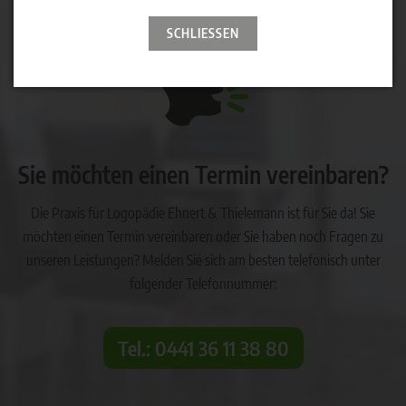
SCHLIESSEN
Sie möchten einen Termin vereinbaren?
Die Praxis für Logopädie Ehnert & Thielemann ist für Sie da! Sie
möchten einen Termin vereinbaren oder Sie haben noch Fragen zu
unseren Leistungen? Melden Sie sich am besten telefonisch unter
folgender Telefonnummer:
Tel.: 0441 36 11 38 80