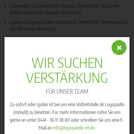
Grammatik (z.B. fehlerhafter Satzbau, fehlerhafter Einsatz der
Artikel, fehlerhaftes Beugen der Verben)
Lexikon (eingeschränkter Wortschatz, fehlerhafter Wortgebrauch,
Wortfindungsstörungen)
Kinder die auffällig spät anfangen zu sprechen und mit zwei Jahren
weniger als 50 Wörter beherrschen, nennt man „
Late Talker
“. Eine
WIR SUCHEN
Verordnung für Logopädie erhalten Sie von Ihrem Kinderarzt, HNO-
Arzt oder Hausarzt.
VERSTÄRKUNG
FÜR UNSER TEAM
Zu sofort oder später ist bei uns eine Vollzeitstelle als Logopädin
(m/w/d) zu besetzen. Für mehr Informationen rufen Sie uns
gerne an unter 0441 - 36 11 38 80 oder schreiben Sie uns eine E-
Mail an
info@logopaedie-et.de
.